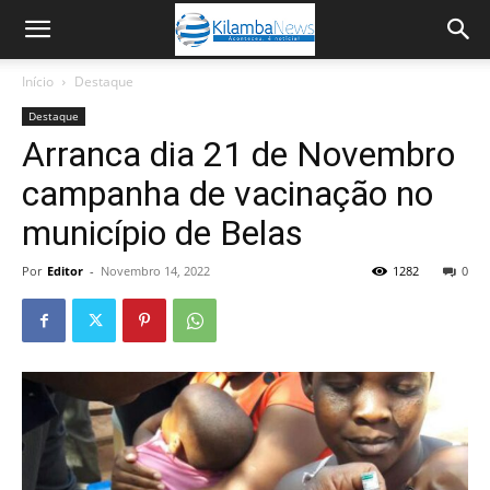
Início
Destaque
Destaque
Arranca dia 21 de Novembro
campanha de vacinação no
município de Belas
Por
Editor
-
Novembro 14, 2022
1282
0