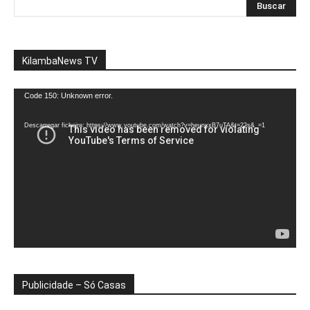
KilambaNews TV
Reprodutor
Code 150: Unknown error.
de
vídeo
Descarregar ficheiro: https://www.youtube.com/watch?v=heunxxB7uTA&t=22s&_=1
Publicidade – Só Casas