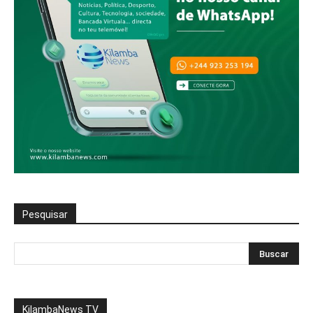
Pesquisar
KilambaNews TV