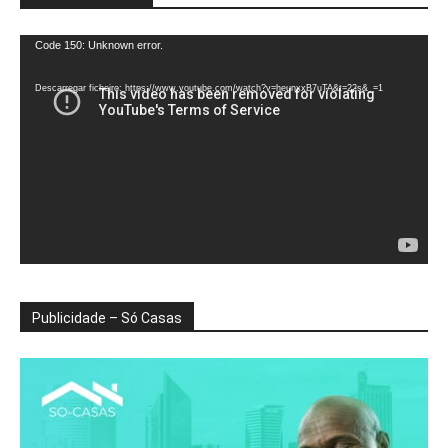
Reprodutor
Code 150: Unknown error.
de
vídeo
Descarregar ficheiro: https://www.youtube.com/watch?v=heunxxB7uTA&t=22s&_=1
Publicidade – Só Casas