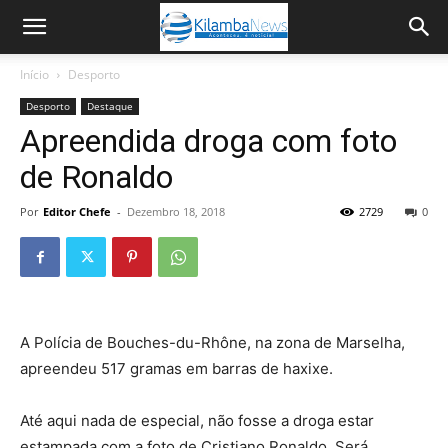
Início
Desporto
Desporto
Destaque
Apreendida droga com foto
de Ronaldo
Por
Editor Chefe
-
Dezembro 18, 2018
2729
0
A Polícia de Bouches-du-Rhône, na zona de Marselha,
apreendeu 517 gramas em barras de haxixe.
Até aqui nada de especial, não fosse a droga estar
estampada com a foto de Cristiano Ronaldo. Será