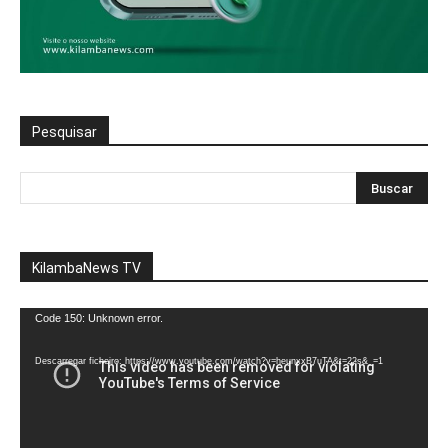
Pesquisar
KilambaNews TV
Reprodutor
Code 150: Unknown error.
de
vídeo
Descarregar ficheiro: https://www.youtube.com/watch?v=heunxxB7uTA&t=22s&_=1