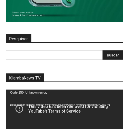
Pesquisar
KilambaNews TV
Reprodutor
Code 150: Unknown error.
de
vídeo
Descarregar ficheiro: https://www.youtube.com/watch?v=heunxxB7uTA&t=22s&_=1