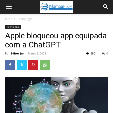
Início
Tecnologia
Tecnologia
Apple bloqueou app equipada
com a ChatGPT
Por
Editor Jnr
-
Março 3, 2023
3801
0