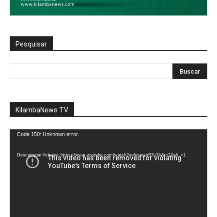
Pesquisar
KilambaNews TV
Reprodutor
Code 150: Unknown error.
de
vídeo
Descarregar ficheiro: https://www.youtube.com/watch?v=heunxxB7uTA&t=22s&_=1