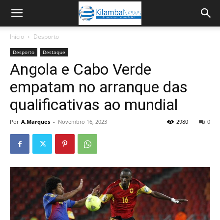
Início
Desporto
Desporto
Destaque
Angola e Cabo Verde
empatam no arranque das
qualificativas ao mundial
Por
A.Marques
-
Novembro 16, 2023
2980
0