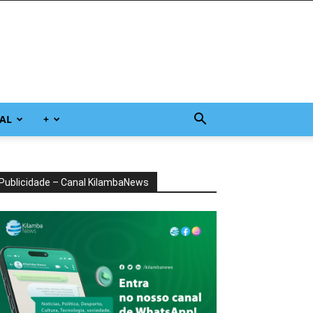
AL
+
Publicidade – Canal KilambaNews