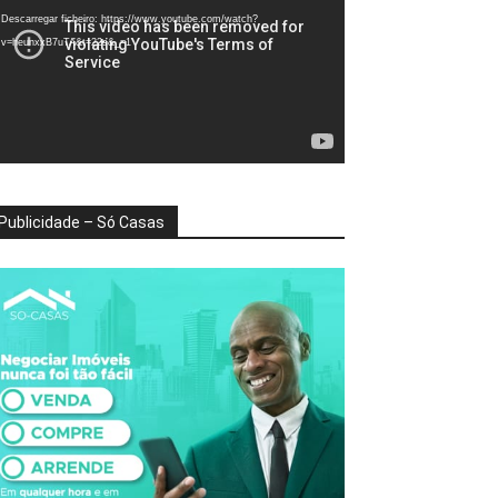
deo
Descarregar ficheiro: https://www.youtube.com/watch?
v=heunxxB7uTA&t=22s&_=1
Publicidade – Só Casas