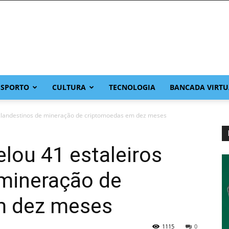
ESPORTO
CULTURA
TECNOLOGIA
BANCADA VIRTU
 clandestinos de mineração de criptomoedas em dez meses
lou 41 estaleiros
 mineração de
m dez meses
1115
0