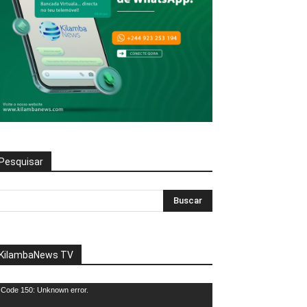
Pesquisar
KilambaNews TV
eprodutor
Code 150: Unknown error.
e