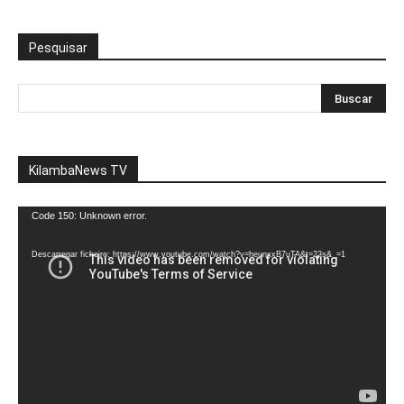
Pesquisar
KilambaNews TV
Reprodutor
Code 150: Unknown error.
de
vídeo
Descarregar ficheiro: https://www.youtube.com/watch?v=heunxxB7uTA&t=22s&_=1