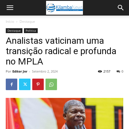
Início
Destaque
Destaque
Politica
Analistas vaticinam uma
transição radical e profunda
no MPLA
Por
Editor Jnr
-
Setembro 2, 2024
2157
0