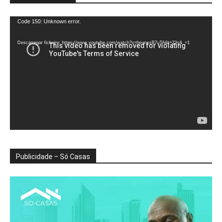
Reprodutor
Code 150: Unknown error.
de
vídeo
Descarregar ficheiro: https://www.youtube.com/watch?v=heunxxB7uTA&t=22s&_=1
Publicidade – Só Casas