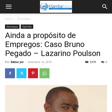
Início
Destaque
Destaque
Opinião
Ainda a propósito de
Empregos: Caso Bruno
Pegado – Lazarino Poulson
Por
Editor Jnr
-
Setembro 16, 2019
3378
0