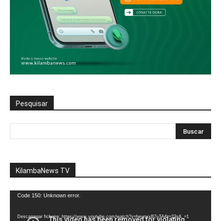
Pesquisar
KilambaNews TV
Reprodutor
Code 150: Unknown error.
de
vídeo
Descarregar ficheiro: https://www.youtube.com/watch?v=heunxxB7uTA&t=22s&_=1