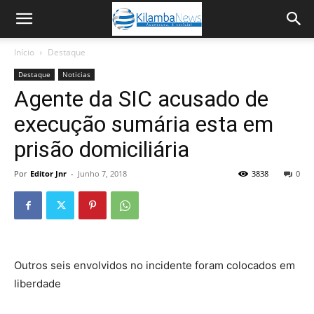
Início
Destaque
Destaque
Noticias
Agente da SIC acusado de
execução sumária esta em
prisão domiciliária
Por
Editor Jnr
-
Junho 7, 2018
3838
0
Outros seis envolvidos no incidente foram colocados em
liberdade