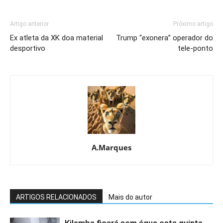
Artigo anterior
Próximo artigo
Ex atleta da XK doa material
Trump “exonera” operador do
desportivo
tele-ponto
A.Marques
ARTIGOS RELACIONADOS
Mais do autor