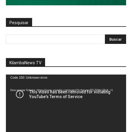
Pesquisar
KilambaNews TV
Reprodutor
Code 150: Unknown error.
de
vídeo
Descarregar ficheiro: https://www.youtube.com/watch?v=heunxxB7uTA&t=22s&_=1