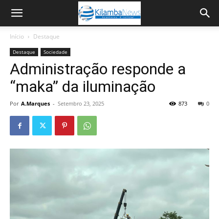
Início
Destaque
Destaque
Sociedade
Administração responde a
“maka” da iluminação
Por
A.Marques
-
Setembro 23, 2025
873
0