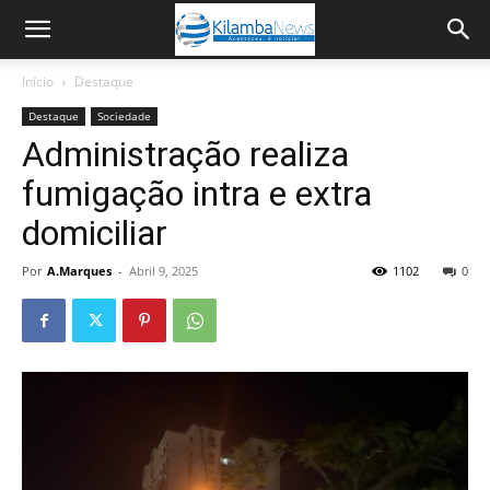
Início
Destaque
Destaque
Sociedade
Administração realiza
fumigação intra e extra
domiciliar
Por
A.Marques
-
Abril 9, 2025
1102
0