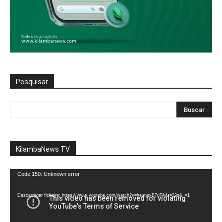
Pesquisar
KilambaNews TV
Reprodutor
Code 150: Unknown error.
de
vídeo
Descarregar ficheiro: https://www.youtube.com/watch?v=heunxxB7uTA&t=22s&_=1