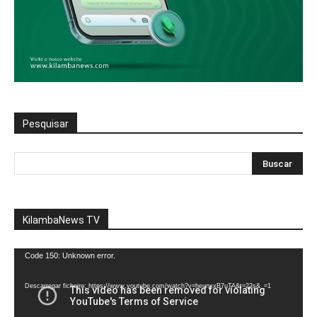
Pesquisar
KilambaNews TV
Reprodutor
Code 150: Unknown error.
de
vídeo
Descarregar ficheiro: https://www.youtube.com/watch?v=heunxxB7uTA&t=22s&_=1