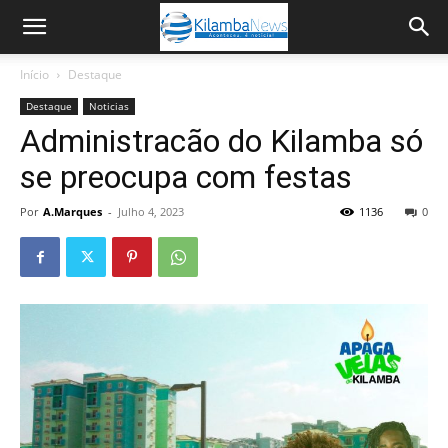
Início
Destaque
Destaque
Noticias
Administracão do Kilamba só
se preocupa com festas
Por
A.Marques
-
Julho 4, 2023
1136
0