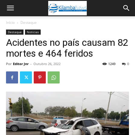
Início
Destaque
Destaque
Noticias
Acidentes no país causam 82
mortes e 464 feridos
Por
Editor Jnr
-
Outubro 26, 2022
1249
0