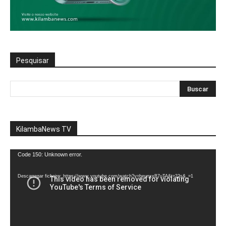
Pesquisar
KilambaNews TV
Reprodutor
Code 150: Unknown error.
de
vídeo
Descarregar ficheiro: https://www.youtube.com/watch?v=heunxxB7uTA&t=22s&_=1