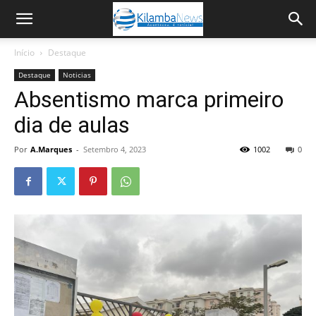
Início
Destaque
Destaque
Noticias
Absentismo marca primeiro
dia de aulas
Por
A.Marques
-
Setembro 4, 2023
1002
0