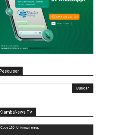
Pesquisar
KilambaNews TV
eprodutor
Code 150: Unknown error.
e