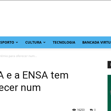
ESPORTO
CULTURA
TECNOLOGIA
BANCADA VIRTU
rémio para oferecer num...
DA e a ENSA tem
recer num
16253
0