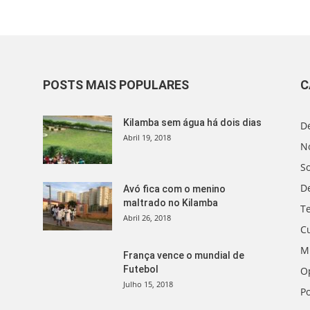
POSTS MAIS POPULARES
C
Kilamba sem água há dois dias
D
Abril 19, 2018
No
S
D
Avó fica com o menino
maltrado no Kilamba
T
Abril 26, 2018
C
M
França vence o mundial de
Futebol
O
Julho 15, 2018
Po