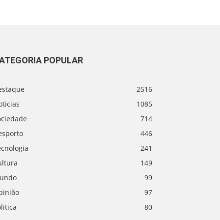
ATEGORIA POPULAR
estaque
2516
ticias
1085
ociedade
714
esporto
446
ecnologia
241
ultura
149
undo
99
pinião
97
litica
80