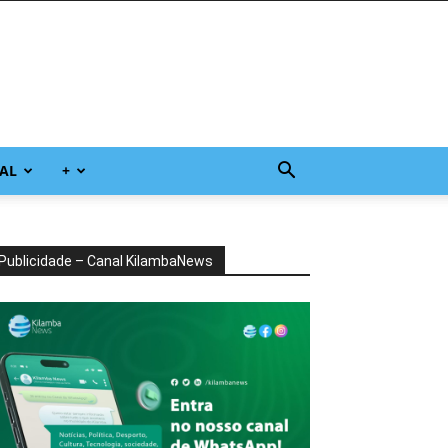
AL
+
Publicidade – Canal KilambaNews