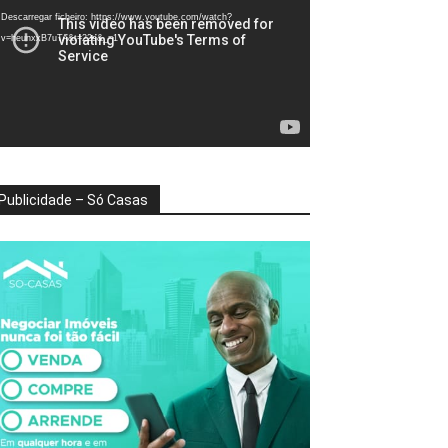
deo
Descarregar ficheiro: https://www.youtube.com/watch?
v=heunxxB7uTA&t=22s&_=1
Publicidade – Só Casas