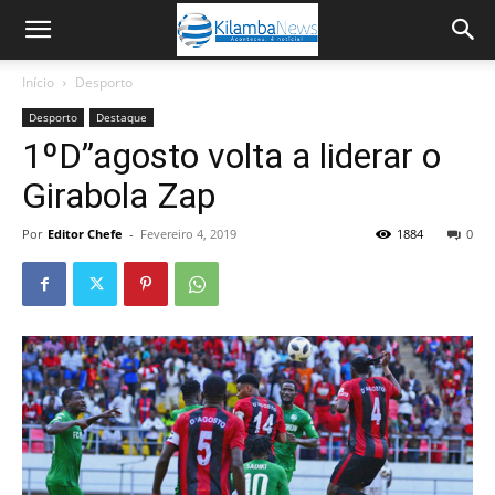
Início
Desporto
Desporto
Destaque
1ºD”agosto volta a liderar o
Girabola Zap
Por
Editor Chefe
-
Fevereiro 4, 2019
1884
0