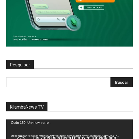
Pesquisar
KilambaNews TV
Reprodutor
Code 150: Unknown error.
de
vídeo
Descarregar ficheiro: https://www.youtube.com/watch?v=heunxxB7uTA&t=22s&_=1