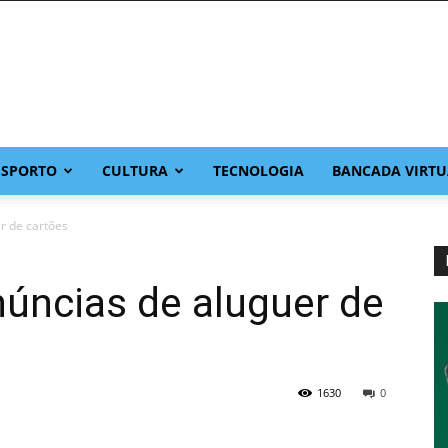
ESPORTO
CULTURA
TECNOLOGIA
BANCADA VIRTU
r de cartões
núncias de aluguer de
1630
0