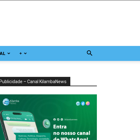
AL
+
Publicidade – Canal KilambaNews