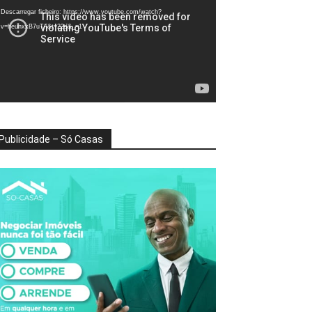
deo
Descarregar ficheiro: https://www.youtube.com/watch?
v=heunxxB7uTA&t=22s&_=1
Publicidade – Só Casas