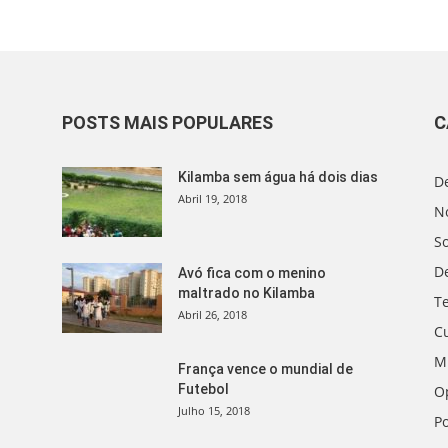
POSTS MAIS POPULARES
C
Kilamba sem água há dois dias
D
Abril 19, 2018
No
S
D
Avó fica com o menino
maltrado no Kilamba
T
Abril 26, 2018
C
M
França vence o mundial de
Futebol
O
Julho 15, 2018
Po