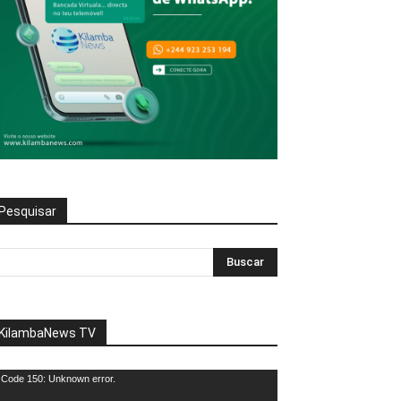
Pesquisar
KilambaNews TV
eprodutor
Code 150: Unknown error.
e