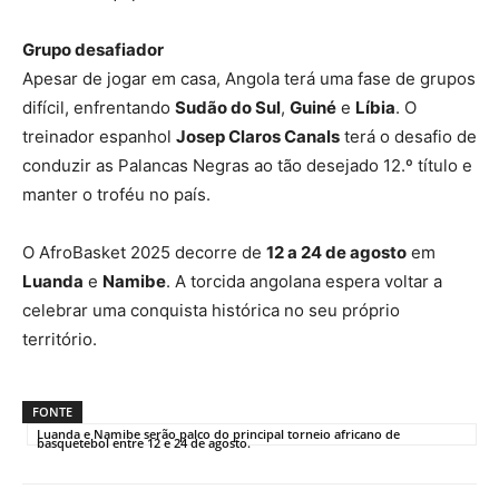
Grupo desafiador
Apesar de jogar em casa, Angola terá uma fase de grupos
difícil, enfrentando
Sudão do Sul
,
Guiné
e
Líbia
. O
treinador espanhol
Josep Claros Canals
terá o desafio de
conduzir as Palancas Negras ao tão desejado 12.º título e
manter o troféu no país.
O AfroBasket 2025 decorre de
12 a 24 de agosto
em
Luanda
e
Namibe
. A torcida angolana espera voltar a
celebrar uma conquista histórica no seu próprio
território.
FONTE
Luanda e Namibe serão palco do principal torneio africano de
basquetebol entre 12 e 24 de agosto.