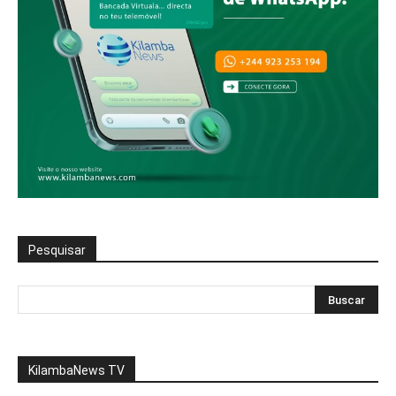
Pesquisar
KilambaNews TV