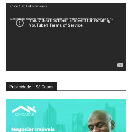
Reprodutor
Code 150: Unknown error.
de
vídeo
Descarregar ficheiro: https://www.youtube.com/watch?v=heunxxB7uTA&t=22s&_=1
Publicidade – Só Casas