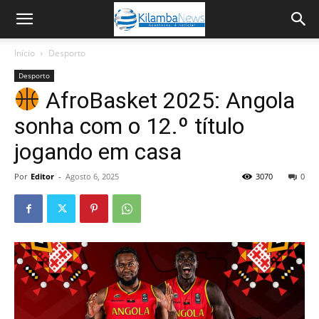
Início
Desporto
Desporto
AfroBasket 2025: Angola
sonha com o 12.º título
jogando em casa
Por
Editor
-
Agosto 6, 2025
3070
0