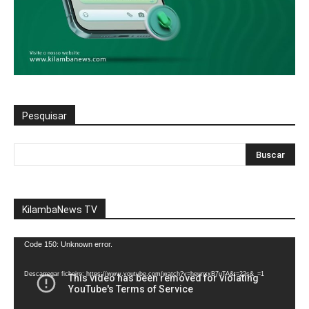
Pesquisar
KilambaNews TV
Reprodutor
Code 150: Unknown error.
de
vídeo
Descarregar ficheiro: https://www.youtube.com/watch?v=heunxxB7uTA&t=22s&_=1