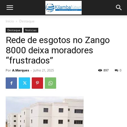
Início
Destaque
Destaque
Noticias
Rede de esgotos no Zango
8000 deixa moradores
“frustrados”
Por
A.Marques
-
Julho 21, 2025
897
0