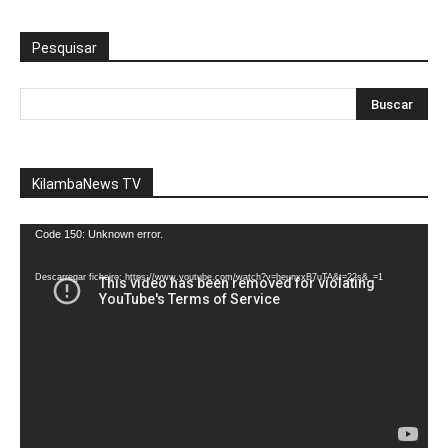
Pesquisar
KilambaNews TV
Reprodutor
Code 150: Unknown error.
de
vídeo
Descarregar ficheiro: https://www.youtube.com/watch?v=heunxxB7uTA&t=22s&_=1