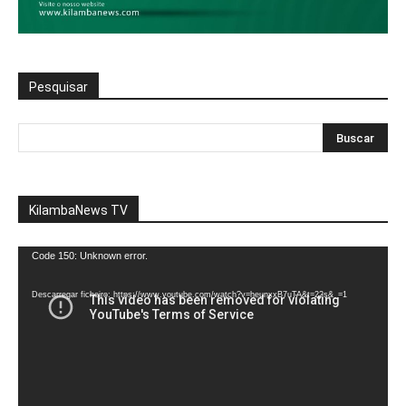
Pesquisar
KilambaNews TV
Reprodutor
Code 150: Unknown error.
de
vídeo
Descarregar ficheiro: https://www.youtube.com/watch?v=heunxxB7uTA&t=22s&_=1