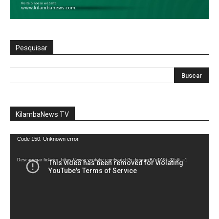
Pesquisar
KilambaNews TV
Reprodutor
Code 150: Unknown error.
de
vídeo
Descarregar ficheiro: https://www.youtube.com/watch?v=heunxxB7uTA&t=22s&_=1