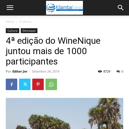
Início
Cultura
Cultura
Destaque
4ª edição do WineNique
juntou mais de 1000
participantes
Por
Editor Jnr
-
Setembro 24, 2019
8729
0