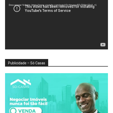
vídeo
Descarregar ficheiro: https://www.youtube.com/watch?v=heunxxB7uTA&t=22s&_=1
Publicidade – Só Casas