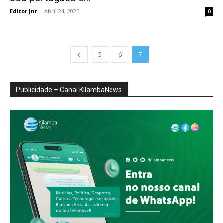
Editor Jnr
-
Abril 24, 2025
0
5
6
7
Publicidade – Canal KilambaNews