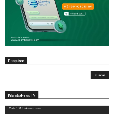
Pesquisar
KilambaNews TV
Reprodutor
Code 150: Unknown error.
de