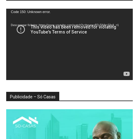
Reprodutor
Code 150: Unknown error.
de
vídeo
Descarregar ficheiro: https://www.youtube.com/watch?v=heunxxB7uTA&t=22s&_=1
Publicidade – Só Casas